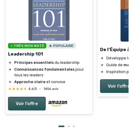
⭐ TRÈS BIEN NOTÉ
🔥 POPULAIRE
De l'Équipe à
Leadership 101
＋
Développe le
＋
Principes essentiels
du leadership
＋
Guide de
man
＋
Connaissances fondamentales
pour
＋
Inspiration po
tous les leaders
＋
Approche claire
et concise
Voir l'offre
★★★★★
★★★★★
4,6/5
—
1456 avis
Voir l'offre