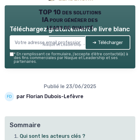
TOP 10 des solutions
IA pour générer des
leads de qualité
Téléchargez gratuitement le livre blanc
➔ Télécharger
Niaque et Leadership — 2026
*
En remplissant ce formulaire, j’accepte d’être contacté(e) à
des fins commerciales par Niaque et Leadership et ses
partenaires.
Publié le
23/06/2025
par Florian Dubois-Lefèvre
Sommaire
Qui sont les acteurs clés ?