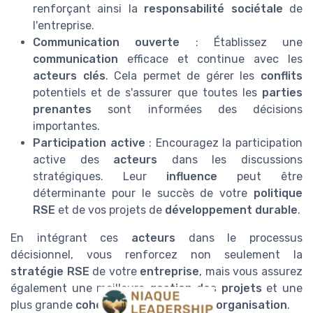
renforçant ainsi la
responsabilité sociétale
de
l'entreprise.
Communication ouverte
: Établissez une
communication
efficace et continue avec les
acteurs clés
. Cela permet de gérer les
conflits
potentiels et de s'assurer que toutes les
parties
prenantes
sont informées des décisions
importantes.
Participation active
: Encouragez la participation
active des
acteurs
dans les discussions
stratégiques. Leur
influence
peut être
déterminante pour le succès de votre
politique
RSE
et de vos projets de
développement durable
.
En intégrant ces
acteurs
dans le processus
décisionnel, vous renforcez non seulement la
stratégie RSE
de votre
entreprise
, mais vous assurez
également une meilleure
gestion des projets
et une
plus grande
cohésion
au sein de votre
organisation
.