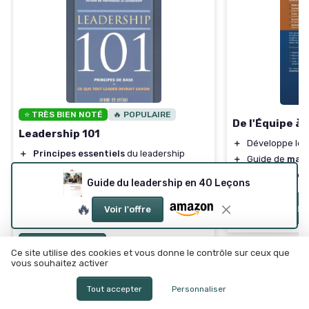
⭐ TRÈS BIEN NOTÉ
🔥 POPULAIRE
De l'Équipe à
Leadership 101
＋
Développe le
＋
Principes essentiels
du leadership
＋
Guide de
man
＋
Connaissances fondamentales
pour
＋
Inspiration po
Guide du leadership en 40 Leçons
tous les leaders
＋
Approche claire
et concise
🔥
Voir l'offre
Voir l'offre
★★★★★
★★★★★
4,6/5
—
1456 avis
Voir l'offre
Ce site utilise des cookies et vous donne le contrôle sur ceux que
vous souhaitez activer
Tout accepter
Personnaliser