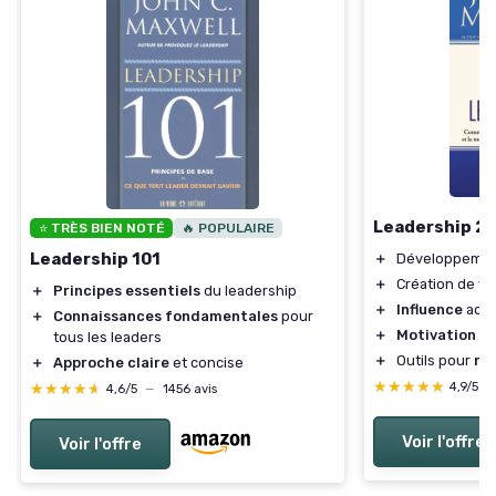
Leadership 2.
⭐ TRÈS BIEN NOTÉ
🔥 POPULAIRE
Leadership 101
＋
Développemen
＋
Création de
va
＋
Principes essentiels
du leadership
＋
Influence
accr
＋
Connaissances fondamentales
pour
＋
Motivation
de
tous les leaders
＋
Outils pour
réu
＋
Approche claire
et concise
★★★★★
★★★★★
4,9/5
—
★★★★★
★★★★★
4,6/5
—
1456 avis
Voir l'offre
Voir l'offre