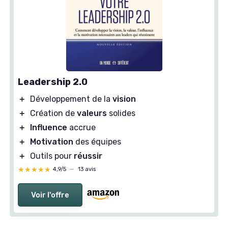
Leadership 2.0
＋
Développement de la
vision
＋
Création de
valeurs
solides
＋
Influence
accrue
＋
Motivation
des équipes
＋
Outils pour
réussir
★★★★★
★★★★★
4,9/5
—
13 avis
Voir l'offre