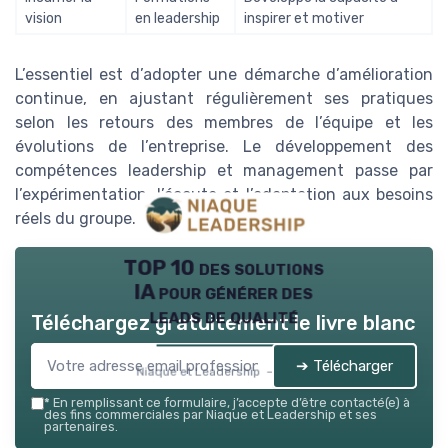
vision
en leadership
inspirer et motiver
L’essentiel est d’adopter une démarche d’amélioration
continue, en ajustant régulièrement ses pratiques
selon les retours des membres de l’équipe et les
évolutions de l’entreprise. Le développement des
compétences leadership et management passe par
l’expérimentation, l’écoute et l’adaptation aux besoins
réels du groupe.
TOP 10 des solutions
IA pour générer des
leads de qualité
Téléchargez gratuitement le livre blanc
➔ Télécharger
Niaque et Leadership — 2026
*
En remplissant ce formulaire, j’accepte d’être contacté(e) à
des fins commerciales par Niaque et Leadership et ses
partenaires.