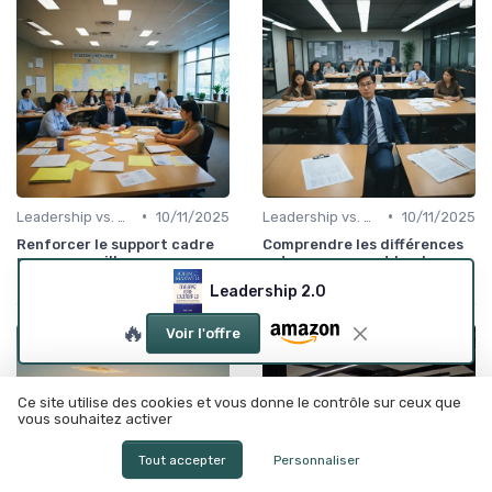
•
•
Leadership vs. Management
10/11/2025
Leadership vs. Management
10/11/2025
Renforcer le support cadre
Comprendre les différences
pour une meilleure
entre manager et leader : ce
performance managériale
que vous devez savoir
Leadership 2.0
🔥
Voir l'offre
Ce site utilise des cookies et vous donne le contrôle sur ceux que
vous souhaitez activer
Tout accepter
Personnaliser