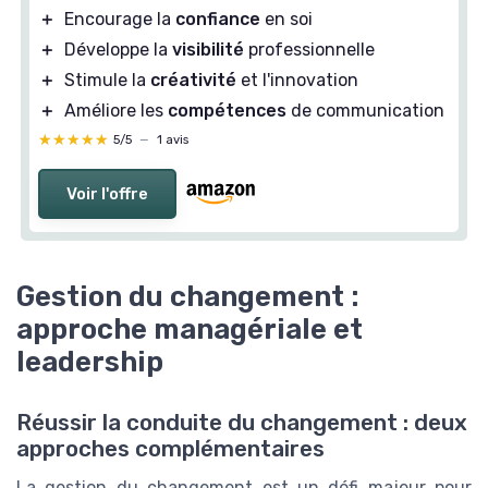
＋
Encourage la
confiance
en soi
＋
Développe la
visibilité
professionnelle
＋
Stimule la
créativité
et l'innovation
＋
Améliore les
compétences
de communication
★★★★★
★★★★★
5/5
—
1 avis
Voir l'offre
Gestion du changement :
approche managériale et
leadership
Réussir la conduite du changement : deux
approches complémentaires
La gestion du changement est un défi majeur pour