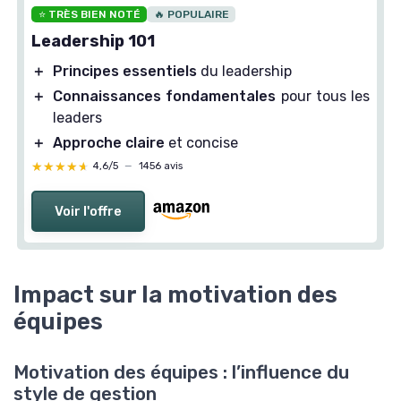
⭐ TRÈS BIEN NOTÉ
🔥 POPULAIRE
Leadership 101
＋
Principes essentiels
du leadership
＋
Connaissances fondamentales
pour tous les
leaders
＋
Approche claire
et concise
★★★★★
★★★★★
4,6/5
—
1456 avis
Voir l'offre
Impact sur la motivation des
équipes
Motivation des équipes : l’influence du
style de gestion