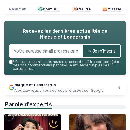
Résumer
ChatGPT
Claude
Mistral
Recevez les dernières actualités de
Niaque et Leadership
➔ Je m'inscris
*
En remplissant ce formulaire, j’accepte d’être contacté(e) à
des fins commerciales par Niaque et Leadership et ses
partenaires.
Niaque et Leadership
Ajoutez-nous à vos sources préférées sur Google
Parole d'experts