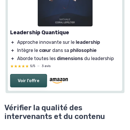
Leadership Quantique
＋
Approche innovante sur le
leadership
＋
Intègre le
cœur
dans sa
philosophie
＋
Aborde toutes les
dimensions
du leadership
★★★★★
★★★★★
5/5
—
3 avis
Voir l'offre
Vérifier la qualité des
intervenants et du contenu