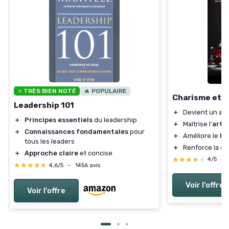
⭐ TRÈS BIEN NOTÉ
🔥 POPULAIRE
Charisme et 
Leadership 101
＋
Devient un
ai
＋
Principes essentiels
du leadership
＋
Maîtrise l’
art d
＋
Connaissances fondamentales
pour
＋
Améliore le
le
tous les leaders
＋
Renforce la
co
＋
Approche claire
et concise
★★★★★
★★★★★
4/5
—
★★★★★
★★★★★
4,6/5
—
1456 avis
Voir l'offre
Voir l'offre