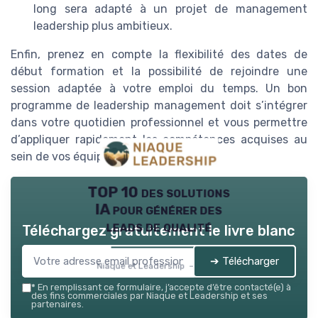
long sera adapté à un projet de management
leadership plus ambitieux.
Enfin, prenez en compte la flexibilité des dates de
début formation et la possibilité de rejoindre une
session adaptée à votre emploi du temps. Un bon
programme de leadership management doit s’intégrer
dans votre quotidien professionnel et vous permettre
d’appliquer rapidement les compétences acquises au
sein de vos équipes.
TOP 10 des solutions
IA pour générer des
leads de qualité
Téléchargez gratuitement le livre blanc
➔ Télécharger
Niaque et Leadership — 2026
*
En remplissant ce formulaire, j’accepte d’être contacté(e) à
des fins commerciales par Niaque et Leadership et ses
partenaires.