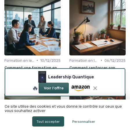
•
•
Formation en leadership
10/12/2025
Formation en leadership
06/12/2025
Comment une formation en
Comment renforcer son
stratégie d’entreprise
automotivation pour mieux
transforme le leadership des
diriger
Leadership Quantique
managers
🔥
Voir l'offre
Ce site utilise des cookies et vous donne le contrôle sur ceux que
vous souhaitez activer
Tout accepter
Personnaliser