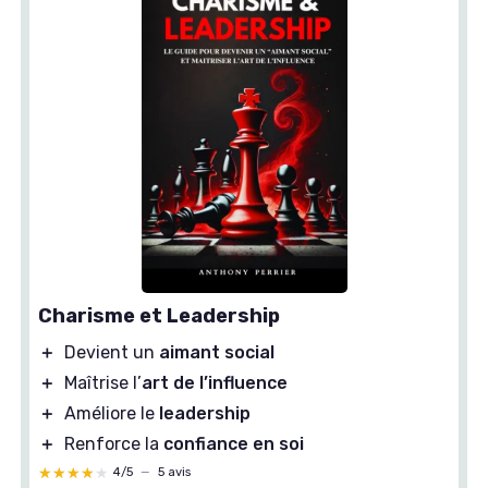
Charisme et Leadership
＋
Devient un
aimant social
＋
Maîtrise l’
art de l’influence
＋
Améliore le
leadership
＋
Renforce la
confiance en soi
★★★★★
★★★★★
4/5
—
5 avis