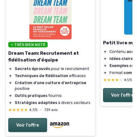
Petit livre m
⭐ TRÈS BIEN NOTÉ
＋
Contenu
acce
Dream Team: Recrutement et
＋
Idées claires
fidélisation d'équipe
＋
Exemples con
＋
Secrets éprouvés
pour le recrutement
＋
Format
compa
＋
Techniques de fidélisation
efficaces
★★★★★
★★★★★
4,1/5
—
＋
Création d'une culture d'entreprise
positive
Voir l'offre
＋
Outils pratiques
fournis
＋
Stratégies adaptées
à divers secteurs
★★★★★
★★★★★
4,7/5
—
739 avis
Voir l'offre