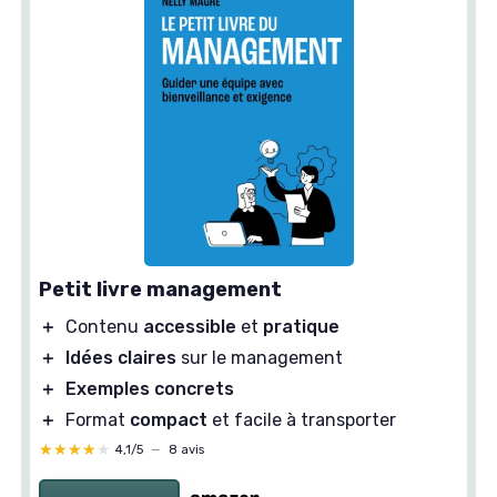
Petit livre management
＋
Contenu
accessible
et
pratique
＋
Idées claires
sur le management
＋
Exemples concrets
＋
Format
compact
et facile à transporter
★★★★★
★★★★★
4,1/5
—
8 avis