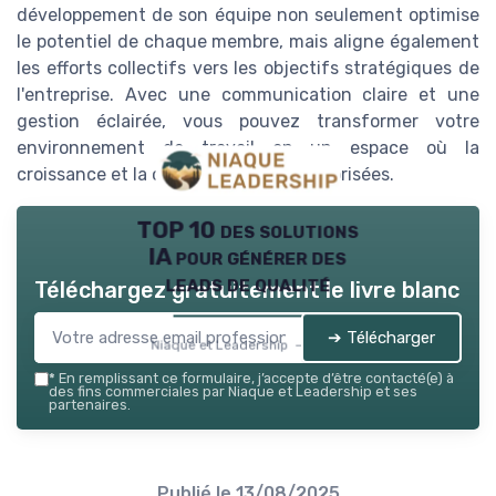
développement de son équipe non seulement optimise
le potentiel de chaque membre, mais aligne également
les efforts collectifs vers les objectifs stratégiques de
l'entreprise. Avec une communication claire et une
gestion éclairée, vous pouvez transformer votre
environnement de travail en un espace où la
croissance et la collaboration sont valorisées.
TOP 10 des solutions
IA pour générer des
leads de qualité
Téléchargez gratuitement le livre blanc
➔ Télécharger
Niaque et Leadership — 2026
*
En remplissant ce formulaire, j’accepte d’être contacté(e) à
des fins commerciales par Niaque et Leadership et ses
partenaires.
Publié le
13/08/2025