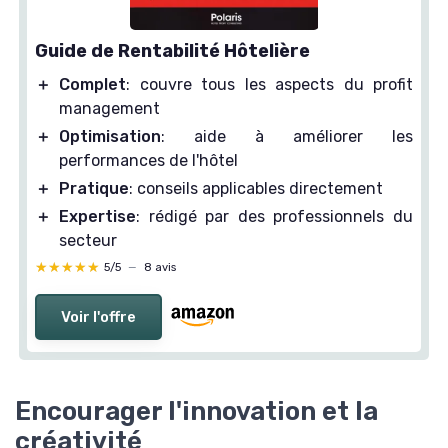
Guide de Rentabilité Hôtelière
＋
Complet
: couvre tous les aspects du profit
management
＋
Optimisation
: aide à améliorer les
performances de l'hôtel
＋
Pratique
: conseils applicables directement
＋
Expertise
: rédigé par des professionnels du
secteur
★★★★★
★★★★★
5/5
—
8 avis
Voir l'offre
Encourager l'innovation et la
créativité