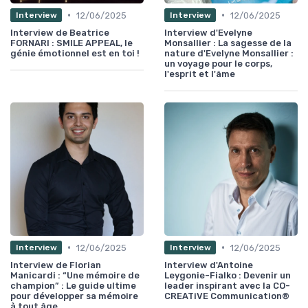
•
•
12/06/2025
12/06/2025
Interview
Interview
Interview de Beatrice
Interview d'Evelyne
FORNARI : SMILE APPEAL, le
Monsallier : La sagesse de la
génie émotionnel est en toi !
nature d'Evelyne Monsallier :
un voyage pour le corps,
l'esprit et l'âme
•
•
12/06/2025
12/06/2025
Interview
Interview
Interview de Florian
Interview d'Antoine
Manicardi : “Une mémoire de
Leygonie-Fialko : Devenir un
champion” : Le guide ultime
leader inspirant avec la CO-
pour développer sa mémoire
CREATiVE Communication®
à tout âge.