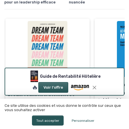
pour un leadership efficace
nuancée
Guide de Rentabilité Hôtelière
Petit livre m
🔥
⭐ TRÈS BIEN NOTÉ
Voir l'offre
＋
Contenu
acce
Dream Team: Recrutement et
＋
Idées claires
fidélisation d'équipe
Ce site utilise des cookies et vous donne le contrôle sur ceux que
＋
Exemples con
＋
Secrets éprouvés
pour le recrutement
vous souhaitez activer
＋
Format
compa
＋
Techniques de fidélisation
efficaces
★★★★★
★★★★★
4,1/5
—
Tout accepter
Personnaliser
＋
Création d'une culture d'entreprise
positive