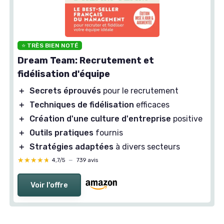
⭐ TRÈS BIEN NOTÉ
Dream Team: Recrutement et
fidélisation d'équipe
＋
Secrets éprouvés
pour le recrutement
＋
Techniques de fidélisation
efficaces
＋
Création d'une culture d'entreprise
positive
＋
Outils pratiques
fournis
＋
Stratégies adaptées
à divers secteurs
★★★★★
★★★★★
4,7/5
—
739 avis
Voir l'offre