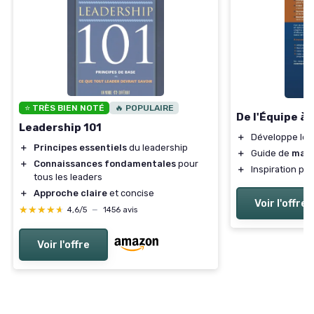
⭐ TRÈS BIEN NOTÉ
🔥 POPULAIRE
De l'Équipe à
Leadership 101
＋
Développe le
＋
Principes essentiels
du leadership
＋
Guide de
man
＋
Connaissances fondamentales
pour
＋
Inspiration po
tous les leaders
＋
Approche claire
et concise
Voir l'offre
★★★★★
★★★★★
4,6/5
—
1456 avis
Voir l'offre