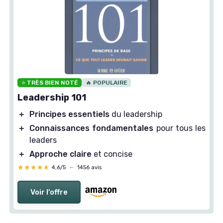
⭐ TRÈS BIEN NOTÉ
🔥 POPULAIRE
Leadership 101
＋
Principes essentiels
du leadership
＋
Connaissances fondamentales
pour tous les
leaders
＋
Approche claire
et concise
★★★★★
★★★★★
4,6/5
—
1456 avis
Voir l'offre