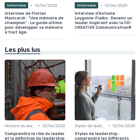
•
•
12/06/2025
12/06/2025
Interview
Interview
Interview de Florian
Interview d'Antoine
Manicardi : “Une mémoire de
Leygonie-Fialko : Devenir un
champion” : Le guide ultime
leader inspirant avec la CO-
pour développer sa mémoire
CREATiVE Communication®
à tout âge.
Les plus lus
•
•
Histoire du leadership
12/06/2025
Styles de leadership
12/06/2025
Comprendre le rôle du leader
Styles de leadership :
et la définition du leadership
comprendre les différents