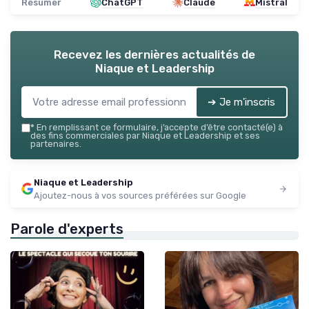
Résumer
ChatGPT
Claude
Mistral
Recevez les dernières actualités de
Niaque et Leadership
➔ Je m'inscris
*
En remplissant ce formulaire, j’accepte d’être contacté(e) à
des fins commerciales par Niaque et Leadership et ses
partenaires.
Niaque et Leadership
Ajoutez-nous à vos sources préférées sur Google
Parole d'experts