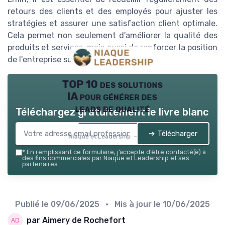
retours des clients et des employés pour ajuster les
stratégies et assurer une satisfaction client optimale.
Cela permet non seulement d'améliorer la qualité des
produits et services, mais aussi de renforcer la position
de l'entreprise sur le marché.
TOP 10 des solutions
IA pour générer des
leads de qualité
Téléchargez gratuitement le livre blanc
➔ Télécharger
Niaque et Leadership — 2026
*
En remplissant ce formulaire, j’accepte d’être contacté(e) à
des fins commerciales par Niaque et Leadership et ses
partenaires.
Publié le
09/06/2025
• Mis à jour le
10/06/2025
par Aimery de Rochefort