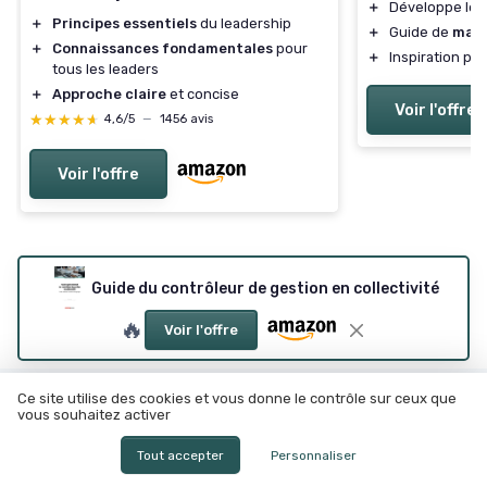
＋
Développe le
＋
Principes essentiels
du leadership
＋
Guide de
man
＋
Connaissances fondamentales
pour
＋
Inspiration po
tous les leaders
＋
Approche claire
et concise
Voir l'offre
★★★★★
★★★★★
4,6/5
—
1456 avis
Voir l'offre
Guide du contrôleur de gestion en collectivité
🔥
Voir l'offre
Ce site utilise des cookies et vous donne le contrôle sur ceux que
Les articles par date
vous souhaitez activer
Octobre 2023
Novembre 2023
Tout accepter
Personnaliser
Décembre 2023
Janvier 2024