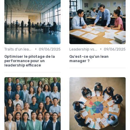
•
•
Traits d'un leader efficace
09/06/2025
Leadership vs. Management
09/06/2025
Optimiser le pilotage de la
Qu'est-ce qu'un lean
performance pour un
manager ?
leadership efficace