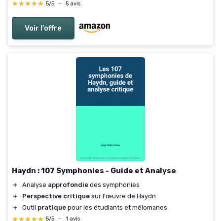
★★★★★
★★★★★
5/5
—
5 avis
Voir l'offre
Haydn : 107 Symphonies - Guide et Analyse
＋
Analyse
approfondie
des symphonies
＋
Perspective critique
sur l'œuvre de Haydn
＋
Outil
pratique
pour les étudiants et mélomanes
★★★★★
★★★★★
5/5
—
1 avis