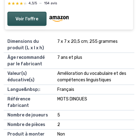
★★★★★
★★★★★
4,3/5
—
154 avis
Voir l'offre
Dimensions du
‎7 x 7 x 20,5 cm; 255 grammes
produit (L x l x h)
Âge recommandé
‎7 ans et plus
par le fabricant
Valeur(s)
‎Amélioration du vocabulaire et des
éducative(s)
compétences linguistiques
Langue&nbsp;:
‎Français
Référence
‎MOTS DINGUES
fabricant
Nombre de joueurs
‎5
Nombre de pièces
‎2
Produit à monter
‎Non