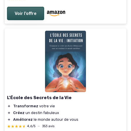
Voir l'offre
L'École des Secrets de la Vie
＋
Transformez
votre vie
＋
Créez
un destin fabuleux
＋
Améliorez
le monde autour de vous
★★★★★
★★★★★
4,6/5
—
353 avis