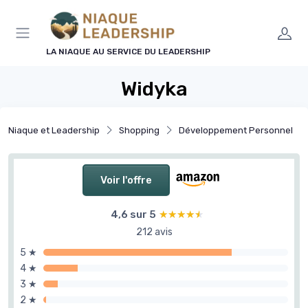
Panneau de gestion des cookies
LA NIAQUE AU SERVICE DU LEADERSHIP
Widyka
Niaque et Leadership
Shopping
Développement Personnel
Voir l'offre
4,6 sur 5
★★★★★
★★★★★
212 avis
5 ★
4 ★
3 ★
2 ★