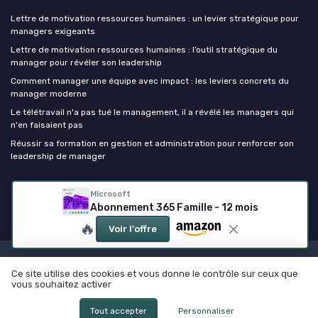
Lettre de motivation ressources humaines : un levier stratégique pour
managers exigeants
Lettre de motivation ressources humaines : l’outil stratégique du
manager pour révéler son leadership
Comment manager une équipe avec impact : les leviers concrets du
manager moderne
Le télétravail n'a pas tué le management, il a révélé les managers qui
n'en faisaient pas
Réussir sa formation en gestion et administration pour renforcer son
leadership de manager
Niaque et Leadership
Microsoft
Abonnement 365 Famille - 12 mois
🔥
Voir l'offre
Mentions légales
Politique de confidentialité
Ce site utilise des cookies et vous donne le contrôle sur ceux que
© Niaque et Leadership 2026
vous souhaitez activer
Tout accepter
Personnaliser