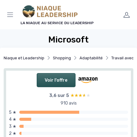
Panneau de gestion des cookies
LA NIAQUE AU SERVICE DU LEADERSHIP
Microsoft
Niaque et Leadership
Shopping
Adaptabilité
Travail avec 
Voir l'offre
3,6 sur 5
★★★★★
★★★★★
910 avis
5 ★
4 ★
3 ★
2 ★