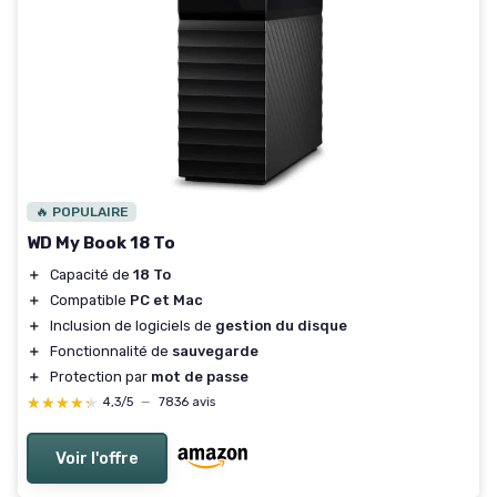
🔥 POPULAIRE
WD My Book 18 To
＋
Capacité de
18 To
＋
Compatible
PC et Mac
＋
Inclusion de logiciels de
gestion du disque
＋
Fonctionnalité de
sauvegarde
＋
Protection par
mot de passe
★★★★★
★★★★★
4,3/5
—
7836 avis
Voir l'offre