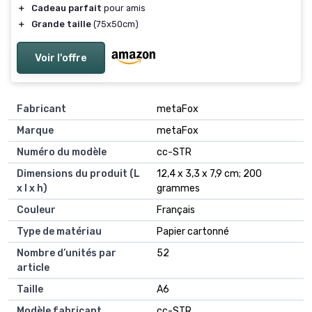
＋
Cadeau parfait
pour amis
＋
Grande taille
(75x50cm)
Voir l'offre
Fabricant
‎metaFox
Marque
‎metaFox
Numéro du modèle
‎cc-STR
Dimensions du produit (L
‎12,4 x 3,3 x 7,9 cm; 200
x l x h)
grammes
Couleur
‎Français
Type de matériau
‎Papier cartonné
Nombre d’unités par
‎52
article
Taille
‎A6
Modèle fabricant
‎cc-STR