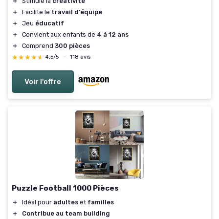
＋
Stimule la
créativité
＋
Facilite le
travail d'équipe
＋
Jeu
éducatif
＋
Convient aux enfants de
4 à 12 ans
＋
Comprend
300 pièces
★★★★★
★★★★★
4,5/5
—
118 avis
Voir l'offre
Puzzle Football 1000 Pièces
＋
Idéal pour
adultes
et
familles
＋
Contribue au team building