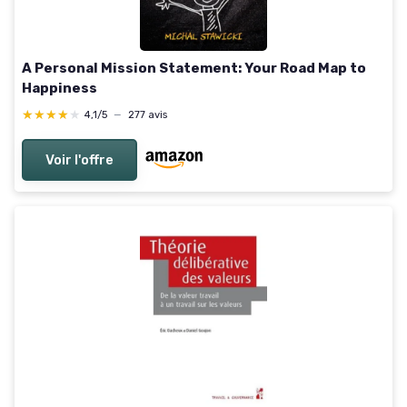
A Personal Mission Statement: Your Road Map to
Happiness
★★★★★
★★★★★
4,1/5
—
277 avis
Voir l'offre