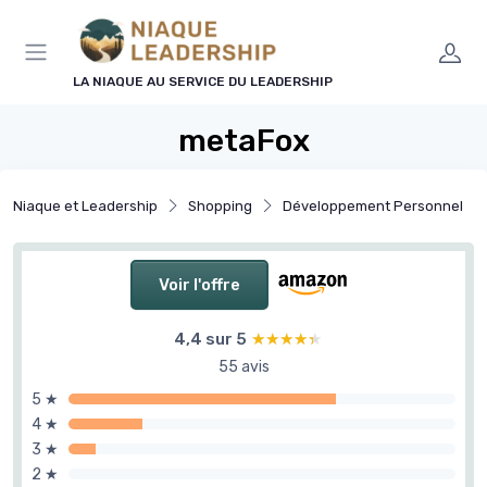
Panneau de gestion des cookies
LA NIAQUE AU SERVICE DU LEADERSHIP
metaFox
Niaque et Leadership
Shopping
Développement Personnel
Voir l'offre
4,4 sur 5
★★★★★
★★★★★
55 avis
5 ★
4 ★
3 ★
2 ★