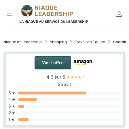
Panneau de gestion des cookies
LA NIAQUE AU SERVICE DU LEADERSHIP
Niaque et Leadership
Shopping
Travail en Équipe
Coordina
Voir l'offre
4,3 sur 5
★★★★★
★★★★★
23 avis
5 ★
4 ★
3 ★
2 ★
1 ★