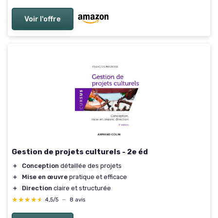
Voir l'offre
Gestion de projets culturels - 2e éd
＋
Conception
détaillée des projets
＋
Mise en œuvre
pratique et efficace
＋
Direction
claire et structurée
★★★★★
★★★★★
4,5/5
—
8 avis