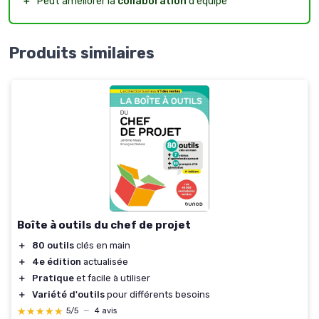
＋
Peut améliorer la
collaboration
d'équipe
Produits similaires
Boîte à outils du chef de projet
＋
80 outils
clés en main
＋
4e édition
actualisée
＋
Pratique
et facile à utiliser
＋
Variété d'outils
pour différents besoins
★★★★★
★★★★★
5/5
—
4 avis