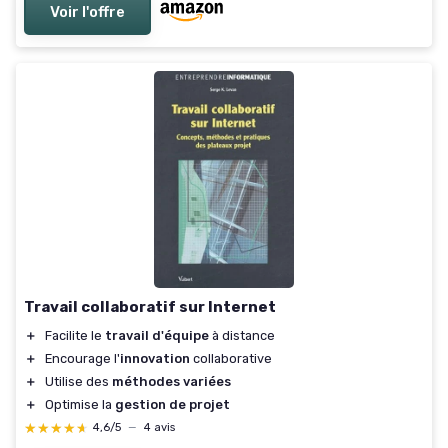
Voir l'offre
Travail collaboratif sur Internet
＋
Facilite le
travail d'équipe
à distance
＋
Encourage l'
innovation
collaborative
＋
Utilise des
méthodes variées
＋
Optimise la
gestion de projet
★★★★★
★★★★★
4,6/5
—
4 avis