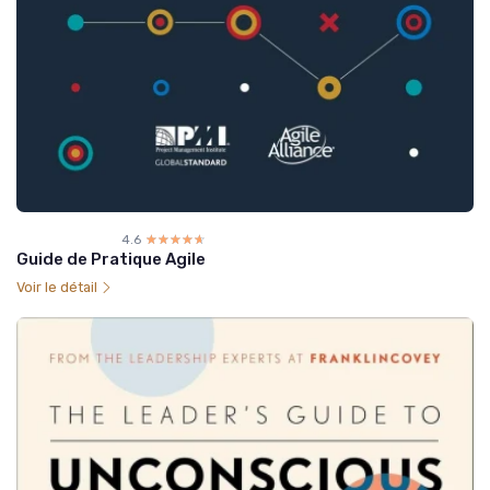
4.6
☆☆☆☆☆
★★★★★
Guide de Pratique Agile
Voir le détail