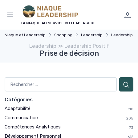
Panneau de gestion des cookies
LA NIAQUE AU SERVICE DU LEADERSHIP
Niaque et Leadership
Shopping
Leadership
Leadership Po
Leadership ≫ Leadership Positif
Prise de décision
Catégories
Adaptabilité
110
Communication
205
Compétences Analytiques
73
Développement Personnel
612