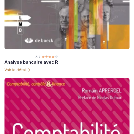
3.7
☆☆☆☆☆
★★★★★
Analyse bancaire avec R
Voir le détail