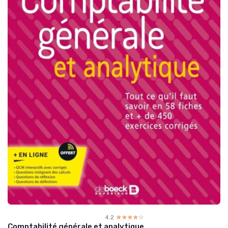
4.2
☆☆☆☆☆
★★★★★
Comptabilité générale et analytique