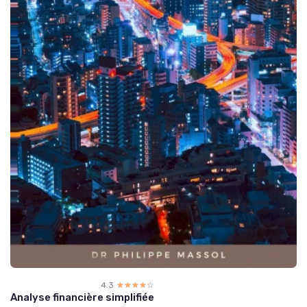
4.3
☆☆☆☆☆
★★★★★
Analyse financière simplifiée