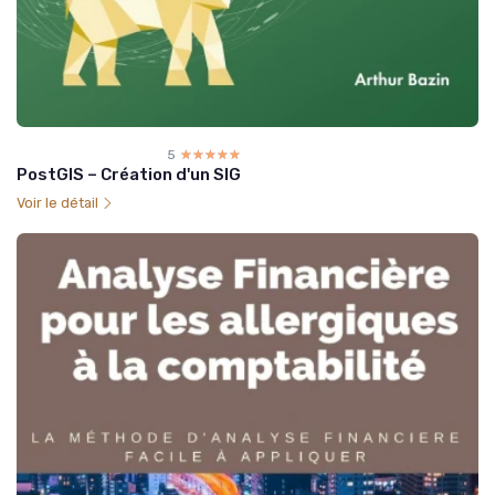
5
☆☆☆☆☆
★★★★★
PostGIS – Création d'un SIG
Voir le détail