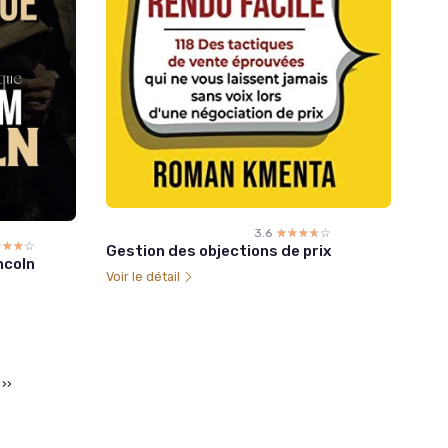
3.6
☆☆☆☆☆
★★★★★
☆☆☆☆
★★★★
Gestion des objections de prix
ncoln
Voir le détail
››