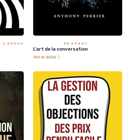
5
☆☆☆☆☆
★★★★★
4.5
☆☆☆☆☆
★★★★★
L'art de la conversation
Voir le détail