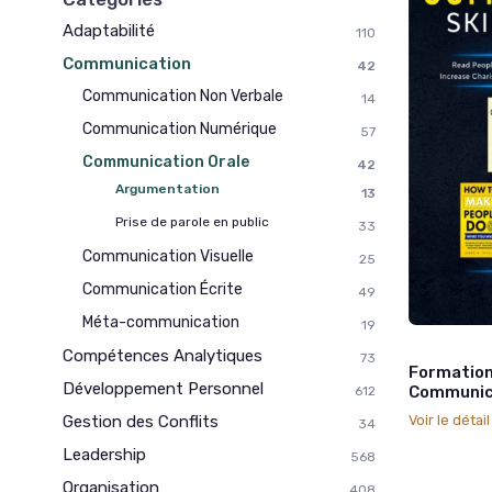
Adaptabilité
110
Communication
42
Communication Non Verbale
14
Communication Numérique
57
Communication Orale
42
Argumentation
13
Prise de parole en public
33
Communication Visuelle
25
Communication Écrite
49
Méta-communication
19
Compétences Analytiques
73
Formation
Développement Personnel
Communicat
612
Gestion des Conflits
Voir le détai
34
Leadership
568
Organisation
408