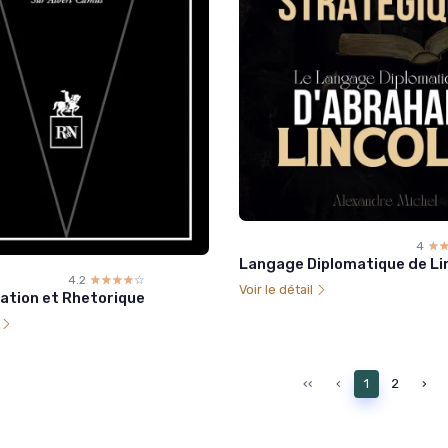
4
☆
★
Langage Diplomatique de Li
4.2
☆☆☆☆☆
★★★★★
Voir le détail
tion et Rhetorique
l
‹‹
‹
1
2
›