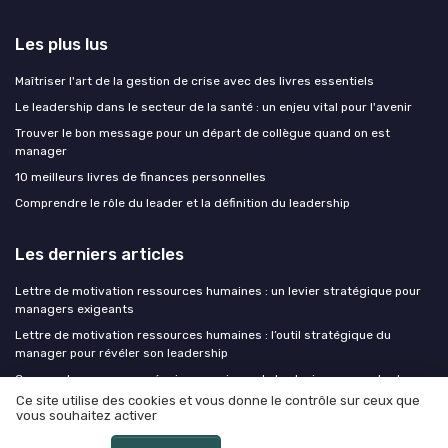
Les plus lus
Maîtriser l'art de la gestion de crise avec des livres essentiels
Le leadership dans le secteur de la santé : un enjeu vital pour l'avenir
Trouver le bon message pour un départ de collègue quand on est
manager
10 meilleurs livres de finances personnelles
Comprendre le rôle du leader et la définition du leadership
Les derniers articles
Lettre de motivation ressources humaines : un levier stratégique pour
managers exigeants
Lettre de motivation ressources humaines : l’outil stratégique du
manager pour révéler son leadership
Comment manager une équipe avec impact : les leviers concrets du
manager moderne
Ce site utilise des cookies et vous donne le contrôle sur ceux que
vous souhaitez activer
Le télétravail n'a pas tué le management, il a révélé les managers qui
n'en faisaient pas