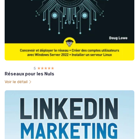
5
☆☆☆☆☆
★★★★★
Réseaux pour les Nuls
Voir le détail