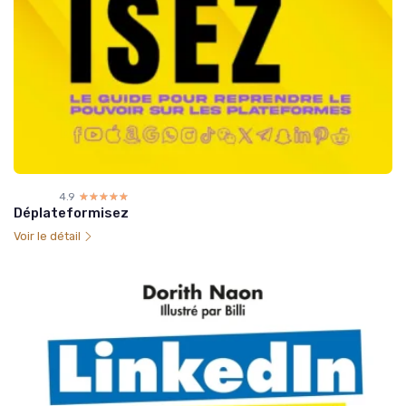
4.9
☆☆☆☆☆
★★★★★
Déplateformisez
Voir le détail