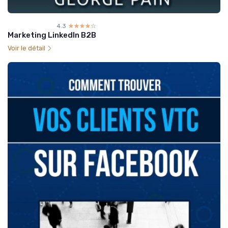
4.3
☆☆☆☆☆
★★★★★
Marketing LinkedIn B2B
Voir le détail