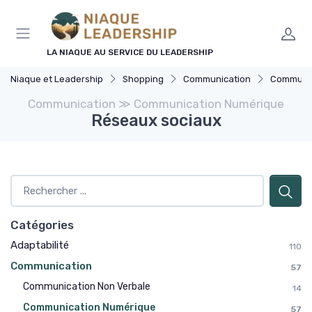
Panneau de gestion des cookies
LA NIAQUE AU SERVICE DU LEADERSHIP
Niaque et Leadership
Shopping
Communication
Communic
Communication ≫ Communication Numérique
Réseaux sociaux
Catégories
Adaptabilité
110
Communication
57
Communication Non Verbale
14
Communication Numérique
57