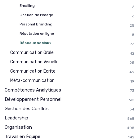
Emailing
6
Gestion de l'image
6
Personal Branding
25
Réputation en ligne
8
Réseaux sociaux
31
Communication Orale
42
Communication Visuelle
25
Communication Écrite
49
Méta-communication
19
Compétences Analytiques
73
Développement Personnel
612
Gestion des Conflits
34
Leadership
568
Organisation
408
Travail en Équipe
142