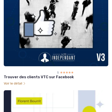
5
☆☆☆☆☆
★★★★★
Trouver des clients VTC sur Facebook
Voir le détail