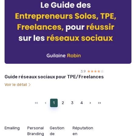
3.9
☆☆☆☆☆
★★★★★
Guide réseaux sociaux pour TPE/Freelances
Voir le détail
‹‹
‹
1
2
3
4
›
››
Emailing
Personal
Gestion
Réputation
Branding
de
en