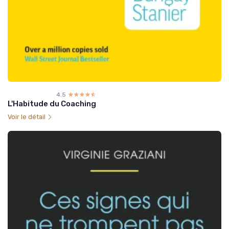
4.5
☆☆☆☆☆
★★★★★
L'Habitude du Coaching
Voir le détail