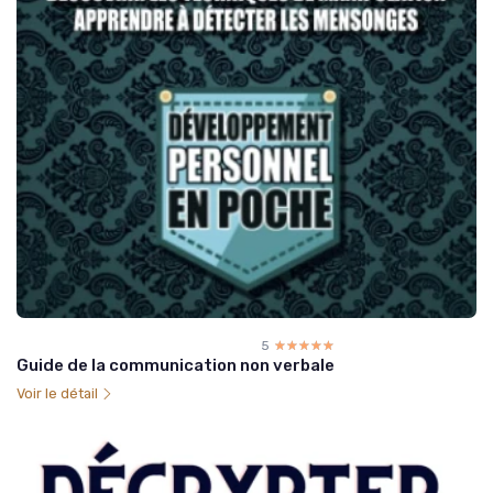
5
☆☆☆☆☆
★★★★★
Guide de la communication non verbale
Voir le détail