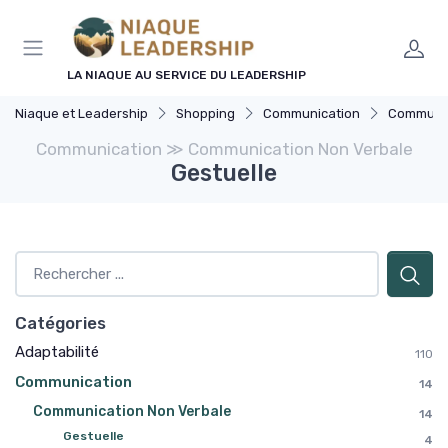
Panneau de gestion des cookies
LA NIAQUE AU SERVICE DU LEADERSHIP
Niaque et Leadership
Shopping
Communication
Communica
Communication ≫ Communication Non Verbale
Gestuelle
Catégories
Adaptabilité
110
Communication
14
Communication Non Verbale
14
Gestuelle
4