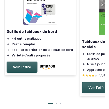
Outils de tableaux de bord
＋
46 outils
pratiques
Tableaux de b
＋
Prêt à l'emploi
sociale
＋
Facilite la création
de tableaux de bord
＋
Outils de
perf
＋
Variété
d'outils proposés
avancés
＋
Mise à jour dan
Voir l'offre
＋
Approche
pra
★★★★★
★★★★★
4,1/5
—
Voir l'offre