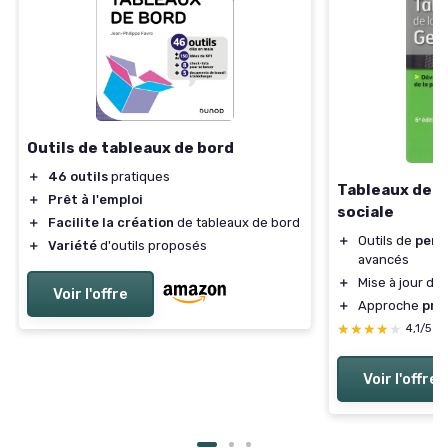
Outils de tableaux de bord
＋
46 outils
pratiques
Tableaux de b
＋
Prêt à l'emploi
sociale
＋
Facilite la création
de tableaux de bord
＋
Outils de
perf
＋
Variété
d'outils proposés
avancés
＋
Mise à jour dan
Voir l'offre
＋
Approche
pra
★★★★★
★★★★★
4,1/5
—
Voir l'offre