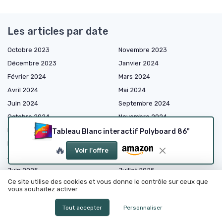
Les articles par date
Octobre 2023
Novembre 2023
Décembre 2023
Janvier 2024
Février 2024
Mars 2024
Avril 2024
Mai 2024
Juin 2024
Septembre 2024
Octobre 2024
Novembre 2024
Décembre 2024
Janvier 2025
Tableau Blanc interactif Polyboard 86"
Février 2025
Mars 2025
🔥
Voir l'offre
Avril 2025
Mai 2025
Juin 2025
Juillet 2025
Ce site utilise des cookies et vous donne le contrôle sur ceux que
Août 2025
Septembre 2025
vous souhaitez activer
Octobre 2025
Novembre 2025
Tout accepter
Personnaliser
Décembre 2025
Janvier 2026