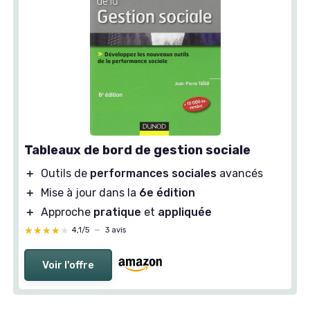
Tableaux de bord de gestion sociale
＋
Outils de
performances sociales
avancés
＋
Mise à jour dans la
6e édition
＋
Approche
pratique
et
appliquée
★★★★★
★★★★★
4,1/5
—
3 avis
Voir l'offre