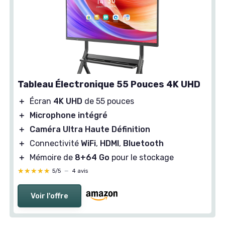
Tableau Électronique 55 Pouces 4K UHD
＋
Écran
4K UHD
de 55 pouces
＋
Microphone intégré
＋
Caméra Ultra Haute Définition
＋
Connectivité
WiFi
,
HDMI
,
Bluetooth
＋
Mémoire de
8+64 Go
pour le stockage
★★★★★
★★★★★
5/5
—
4 avis
Voir l'offre