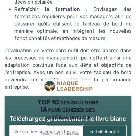
décision éclairée.
Rafraîchir la formation
: Envisagez des
formations régulières pour vos managers afin de
s'assurer qu'ils utilisent le tableau de bord de
manière optimale, en intégrant les nouvelles
fonctionnalités et méthodes de mesure.
L'évaluation de votre bord outil doit être ancrée dans
les processus de management, permettant ainsi une
adaptation continue face aux défis et
objectifs
de
l'entreprise. Avec un bon suivi, votre tableau de bord
deviendra un véritable levier pour la performance
entreprise.
TOP 10 des solutions
IA pour générer des
leads de qualité
Téléchargez gratuitement le livre blanc
➔ Télécharger
Niaque et Leadership — 2026