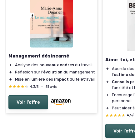
Management désincarné
Aime-toi, et 
＋
Analyse des
nouveaux cadres
du travail
＋
Aborde des t
＋
Réflexion sur l'
évolution
du management
l'
estime de so
＋
Mise en lumière des
impact
du télétravail
＋
Conseils prat
★★★★★
★★★★★
4,3/5
—
51 avis
l'anxiété et le
＋
Encourage l'
et
personnel
Voir l'offre
＋
Peut aider à di
★★★★★
★★★★★
4,5/5
Voir l'offre