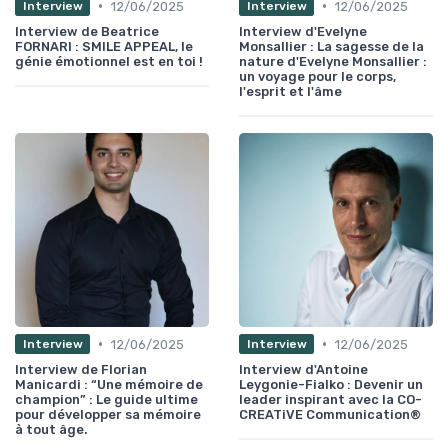
•
•
12/06/2025
12/06/2025
Interview
Interview
Interview de Beatrice
Interview d'Evelyne
FORNARI : SMILE APPEAL, le
Monsallier : La sagesse de la
génie émotionnel est en toi !
nature d'Evelyne Monsallier :
un voyage pour le corps,
l'esprit et l'âme
•
•
12/06/2025
12/06/2025
Interview
Interview
Interview de Florian
Interview d'Antoine
Manicardi : “Une mémoire de
Leygonie-Fialko : Devenir un
champion” : Le guide ultime
leader inspirant avec la CO-
pour développer sa mémoire
CREATiVE Communication®
à tout âge.