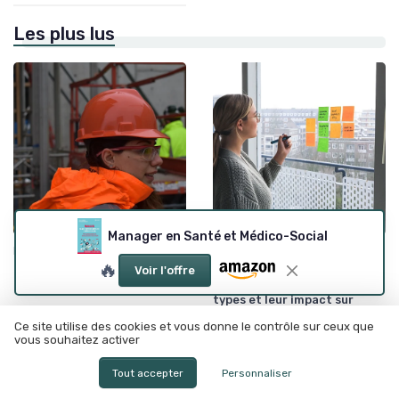
Les plus lus
Manager en Santé et Médico-Social
•
•
Histoire du leadership
12/06/2025
Styles de leadership
12/06/2025
🔥
Voir l'offre
Comprendre le rôle du leader
Styles de leadership :
et la définition du leadership
comprendre les différents
types et leur impact sur
l'entreprise
Ce site utilise des cookies et vous donne le contrôle sur ceux que
vous souhaitez activer
Tout accepter
Personnaliser