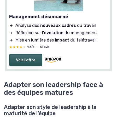
Management désincarné
＋
Analyse des
nouveaux cadres
du travail
＋
Réflexion sur l'
évolution
du management
＋
Mise en lumière des
impact
du télétravail
★★★★★
★★★★★
4,3/5
—
51 avis
Voir l'offre
Adapter son leadership face à
des équipes matures
Adapter son style de leadership à la
maturité de l’équipe