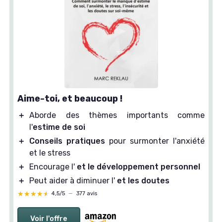
Aime-toi, et beaucoup !
＋
Aborde des thèmes importants comme
l'
estime de soi
＋
Conseils pratiques
pour surmonter l'anxiété
et le stress
＋
Encourage l'
et le développement personnel
＋
Peut aider à diminuer l'
et les doutes
★★★★★
★★★★★
4,5/5
—
377 avis
Voir l'offre